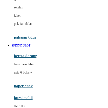
Dae Organics
setelan
Docare
jaket
Doona
pakaian dalam
Down To Earth
Drew
pakaian tidur
Dr. Brown's
SPIN707 SLOT
E
kereta dorong
ELC
bayi baru lahir
Ergobaby
usia 6 bulan+
Expert Care
koper anak
Ezyroller
kursi mobil
F
0-13 Kg