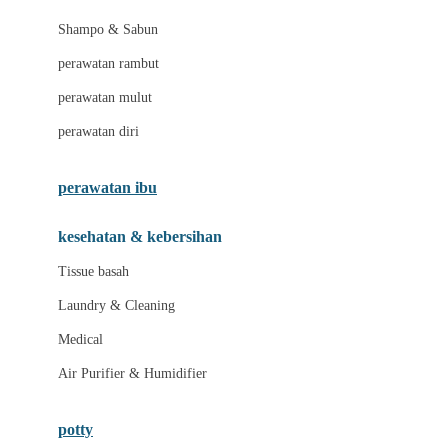
London Taxi
Shampo & Sabun
Love To Dream
perawatan rambut
perawatan mulut
M
perawatan diri
Magformers
Mama's Choice
perawatan ibu
Mamas&Papas
kesehatan & kebersihan
Mamaway
Tissue basah
Maxi Cosi
Laundry & Cleaning
Megabloks
Medical
Micro
Air Purifier & Humidifier
MiDeer
Mimi & Lula
potty
Mini Monkey