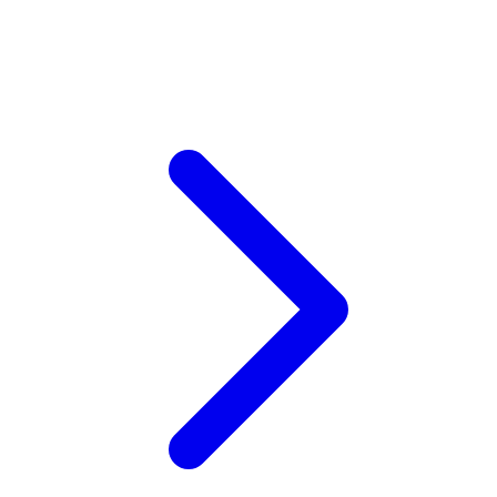
Xootz
Y
Yamatoya
Z
Zaxy
Zoggs
0-9
4Moms
59S