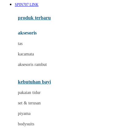
SPIN707 LINK
Azetabio
produk terbaru
B
aksesoris
Baabaasheepz
tas
Babiators
kacamata
Baby Dove
aksesoris rambut
Baby Jogger
Baby Rovega
kebutuhan bayi
Babybee
pakaian tidur
Banana Boat
set & terusan
Banz
piyama
Barbie
bodysuits
Beaba