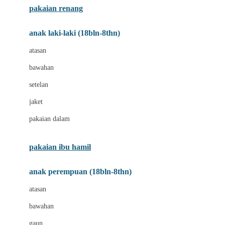
pakaian renang
Bumkins
anak laki-laki (18bln-8thn)
C
atasan
Cetaphil
bawahan
Chicco
setelan
Childlife
jaket
Clevamama
pakaian dalam
Cocolatte
Cottonseeds
pakaian ibu hamil
Cozy N Safe
anak perempuan (18bln-8thn)
Crane
atasan
Cybex
bawahan
D
gaun