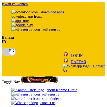
lewati ke Konten
download apps
download app from:
gift registry
Bahasa
ID
LOGIN
DAFTAR
Contact
Us
Toggle Nav
about Kanmo Circle
gift registry
store finder
contact us