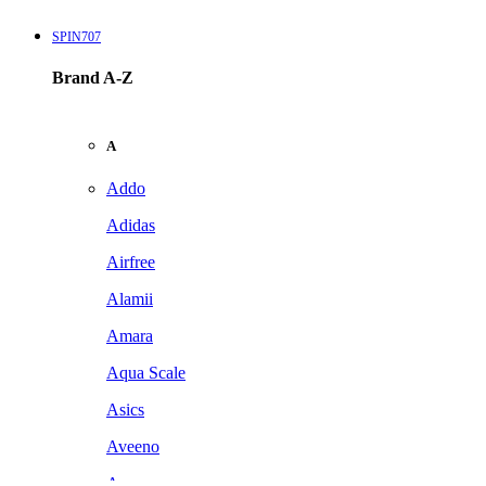
SPIN707
Brand A-Z
A
Addo
Adidas
Airfree
Alamii
Amara
Aqua Scale
Asics
Aveeno
Awan