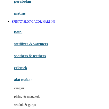
perabotan
Happy Tummy
Hauck
matras
Havaianas
SPIN707 SLOT GACOR HARI INI
Hegen
botol
Hot Wheels
sterilizer & warmers
Hybrid
soothers & teethers
I
Inlacta DHA
celemek
Interlac
alat makan
Ivenet
cangkir
J
piring & mangkuk
Jack N Jill
sendok & garpu