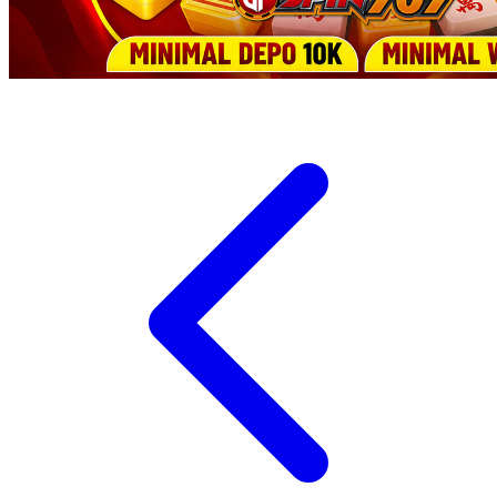
Twistshake
TY Toys
U
V
Veja
Vitaflow
Vtech
W
Waterland
Wellness
X