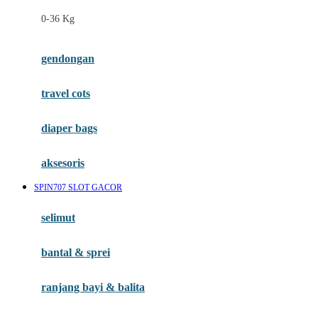
Felt So Sweet
0-36 Kg
Fisher Price
Flipper
gendongan
Friends Of Sally
travel cots
G
diaper bags
Gb
Geko
aksesoris
Graco
SPIN707 SLOT GACOR
Gund
selimut
H
bantal & sprei
Habbie
Haenim
ranjang bayi & balita
Happy Horse